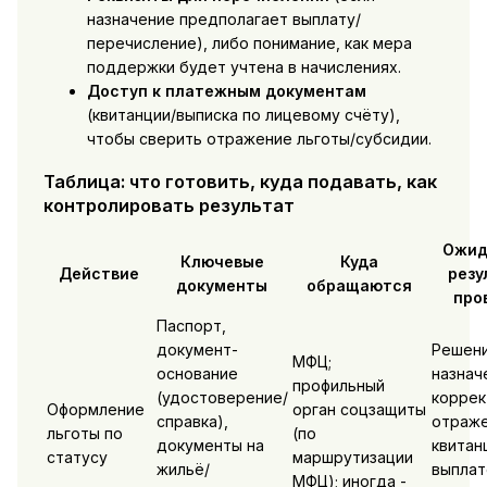
назначение предполагает выплату/
перечисление), либо понимание, как мера
поддержки будет учтена в начислениях.
Доступ к платежным документам
(квитанции/выписка по лицевому счёту),
чтобы сверить отражение льготы/субсидии.
Таблица: что готовить, куда подавать, как
контролировать результат
Ожид
Ключевые
Куда
Действие
резу
документы
обращаются
про
Паспорт,
документ-
Решени
МФЦ;
основание
назнач
профильный
(удостоверение/
коррек
Оформление
орган соцзащиты
справка),
отраже
льготы по
(по
документы на
квитан
статусу
маршрутизации
жильё/
выплат
МФЦ); иногда -