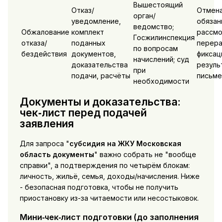
Вышестоящий
Отказ/
Отмена
орган/
уведомление,
обязан
ведомство;
Обжалование
комплект
рассмо
Госжилинспекция
отказа/
поданных
перера
по вопросам
бездействия
документов,
фиксац
начислений; суд
доказательства
резуль
при
подачи, расчёты
письме
необходимости
Документы и доказательства:
чек‑лист перед подачей
заявления
Для запроса "
субсидия на ЖКУ Московская
область документы
" важно собрать не "вообще
справки", а подтверждения по четырём блокам:
личность, жильё, семья, доходы/начисления. Ниже
- безопасная подготовка, чтобы не получить
приостановку из-за читаемости или несостыковок.
Мини‑чек‑лист подготовки (до заполнения