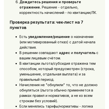
Дождитесь решения и проверьте
отражение.
Решение - отдельно,
корректность начислений - по квитанции/ЛК.
Проверка результата: чек‑лист на 7
пунктов
Есть
уведомление/решение
о назначении
(или мотивированный отказ) с датой начала
действия.
В решении совпадают
адрес
и
получатель
с
вашим лицевым счётом.
В квитанции льгота/субсидия отражена тем
способом, который предусмотрен (строка,
уменьшение, отдельная выплата) и за
правильный период.
Начисления не "обнулили" то, что не должно
обнуляться (льгота обычно применяется в
рамках правил и нормативов, а не ко всем
строкам без условий).
Если менялись тарифы/нормативы - логика