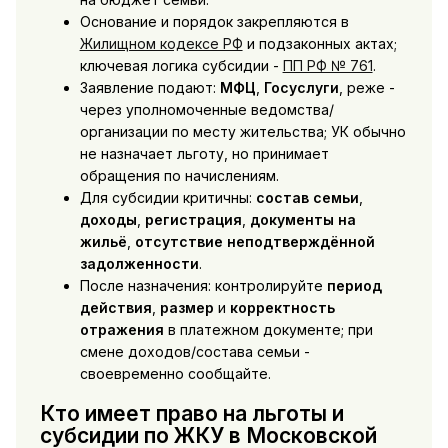
Основание и порядок закрепляются в
Жилищном кодексе РФ
и подзаконных актах;
ключевая логика субсидии -
ПП РФ № 761
.
Заявление подают:
МФЦ
,
Госуслуги
, реже -
через уполномоченные ведомства/
организации по месту жительства; УК обычно
не назначает льготу, но принимает
обращения по начислениям.
Для субсидии критичны:
состав семьи
,
доходы
,
регистрация
,
документы на
жильё
,
отсутствие неподтверждённой
задолженности
.
После назначения: контролируйте
период
действия
,
размер
и
корректность
отражения
в платежном документе; при
смене доходов/состава семьи -
своевременно сообщайте.
Кто имеет право на льготы и
субсидии по ЖКУ в Московской