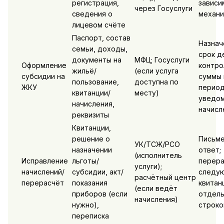
регистрация,
зависи
через Госуслуги
сведения о
механи
лицевом счёте
Паспорт, состав
Назнач
семьи, доходы,
срок д
документы на
МФЦ; Госуслуги
Оформление
контро
жильё/
(если услуга
субсидии на
суммы 
пользование,
доступна по
ЖКУ
период
квитанции/
месту)
уведом
начисления,
начисл
реквизиты
Квитанции,
решение о
Письм
УК/ТСЖ/РСО
назначении
ответ;
(исполнитель
Исправление
льготы/
перера
услуги);
начислений/
субсидии, акт/
следу
расчётный центр
перерасчёт
показания
квитан
(если ведёт
приборов (если
отдель
начисления)
нужно),
строко
переписка