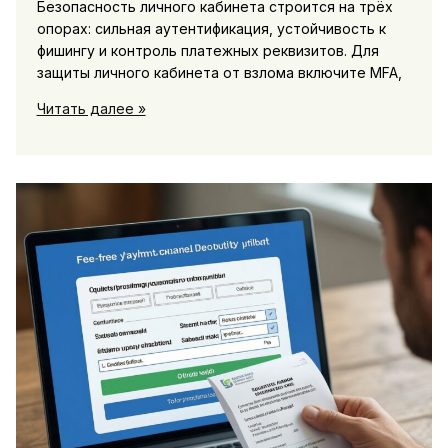
Безопасность личного кабинета строится на трёх
опорах: сильная аутентификация, устойчивость к
фишингу и контроль платежных реквизитов. Для
защиты личного кабинета от взлома включите MFA,
Безопасность
Читать далее »
личного
кабинета:
защита
от
мошенников,
фишинга
и
подмены
реквизитов