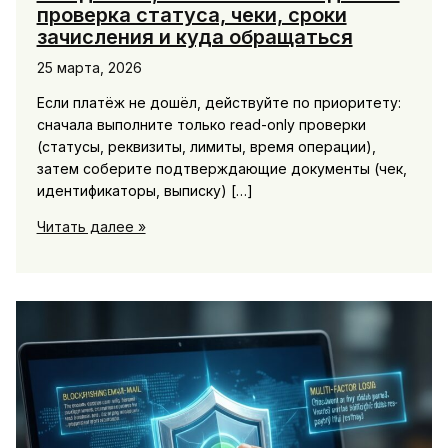
проверка статуса, чеки, сроки
зачисления и куда обращаться
25 марта, 2026
Если платёж не дошёл, действуйте по приоритету:
сначала выполните только read-only проверки
(статусы, реквизиты, лимиты, время операции),
затем соберите подтверждающие документы (чек,
идентификаторы, выписку) […]
Что
Читать далее »
делать,
если
платеж
не
дошёл:
проверка
статуса,
чеки,
сроки
зачисления