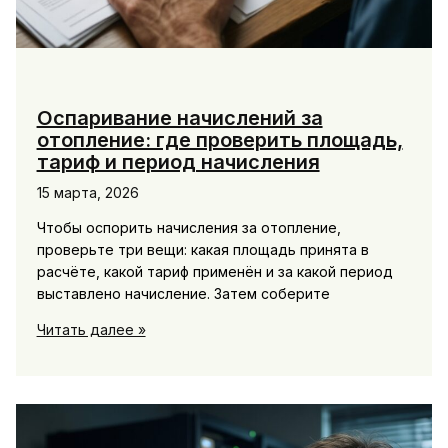
Оспаривание начислений за
отопление: где проверить площадь,
тариф и период начисления
15 марта, 2026
Чтобы оспорить начисления за отопление,
проверьте три вещи: какая площадь принята в
расчёте, какой тариф применён и за какой период
выставлено начисление. Затем соберите
Оспаривание
Читать далее »
начислений
за
отопление:
где
проверить