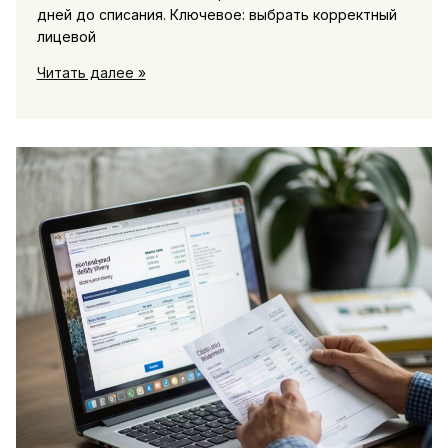
дней до списания. Ключевое: выбрать корректный
лицевой
Автоплатеж
Читать далее »
и
напоминания
в
личном
кабинете:
как
настроить
и
не
пропустить
оплату
вовремя