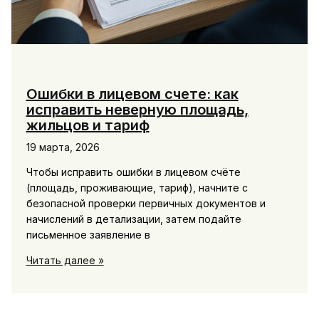
Ошибки в лицевом счете: как
исправить неверную площадь,
жильцов и тариф
19 марта, 2026
Чтобы исправить ошибки в лицевом счёте
(площадь, проживающие, тариф), начните с
безопасной проверки первичных документов и
начислений в детализации, затем подайте
письменное заявление в
Ошибки
Читать далее »
в
лицевом
счете: