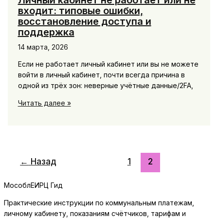
Личный кабинет не работает или не
входит: типовые ошибки,
восстановление доступа и
поддержка
14 марта, 2026
Если не работает личный кабинет или вы не можете
войти в личный кабинет, почти всегда причина в
одной из трёх зон: неверные учётные данные/2FA,
Личный
Читать далее »
кабинет
не
работает
или
не
←
Назад
1
2
входит:
типовые
МособлЕИРЦ Гид
ошибки,
восстановление
Практические инструкции по коммунальным платежам,
доступа
личному кабинету, показаниям счётчиков, тарифам и