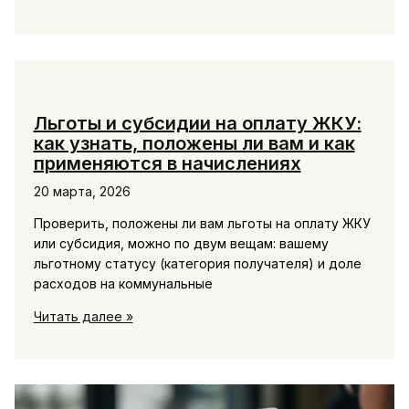
собственника
или
нанимателя:
как
обновить
данные
Льготы и субсидии на оплату ЖКУ:
в
как узнать, положены ли вам и как
МособлЕИРЦ
применяются в начислениях
и
20 марта, 2026
избежать
долгов
Проверить, положены ли вам льготы на оплату ЖКУ
прошлого
или субсидия, можно по двум вещам: вашему
хозяина
льготному статусу (категория получателя) и доле
расходов на коммунальные
Льготы
Читать далее »
и
субсидии
на
оплату