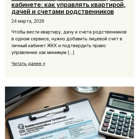
кабинете: как управлять квартирой,
дачей и счетами родственников
24 марта, 2026
Чтобы вести квартиру, дачу и счета родственников
в одном сервисе, нужно добавить лицевой счет в
личный кабинет ЖКХ и подтвердить право
управления: как минимум […]
Несколько
Читать далее »
лицевых
счетов
в
одном
кабинете:
как
управлять
квартирой,
дачей
и
счетами