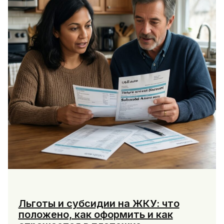
и
не
потерять
доступ
Льготы и субсидии на ЖКУ: что
положено, как оформить и как