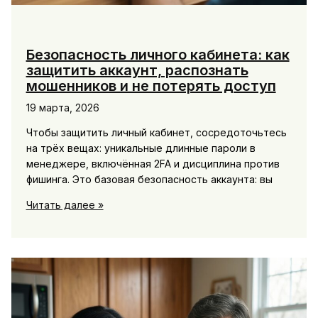
Безопасность личного кабинета: как
защитить аккаунт, распознать
мошенников и не потерять доступ
19 марта, 2026
Чтобы защитить личный кабинет, сосредоточьтесь
на трёх вещах: уникальные длинные пароли в
менеджере, включённая 2FA и дисциплина против
фишинга. Это базовая безопасность аккаунта: вы
Безопасность
Читать далее »
личного
кабинета:
как
защитить
аккаунт,
распознать
мошенников