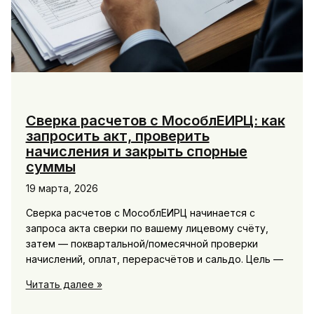
Сверка расчетов с МособлЕИРЦ: как
запросить акт, проверить
начисления и закрыть спорные
суммы
19 марта, 2026
Сверка расчетов с МособлЕИРЦ начинается с
запроса акта сверки по вашему лицевому счёту,
затем — поквартальной/помесячной проверки
начислений, оплат, перерасчётов и сальдо. Цель —
Сверка
Читать далее »
расчетов