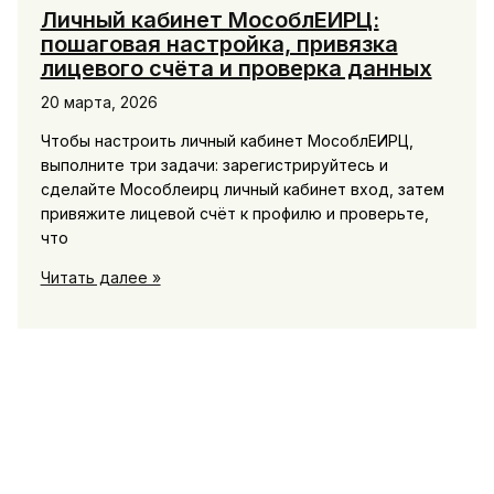
Личный кабинет МособлЕИРЦ:
пошаговая настройка, привязка
лицевого счёта и проверка данных
20 марта, 2026
Чтобы настроить личный кабинет МособлЕИРЦ,
выполните три задачи: зарегистрируйтесь и
сделайте Мособлеирц личный кабинет вход, затем
привяжите лицевой счёт к профилю и проверьте,
что
Личный
Читать далее »
кабинет
МособлЕИРЦ:
пошаговая
настройка,
привязка
лицевого
счёта
и