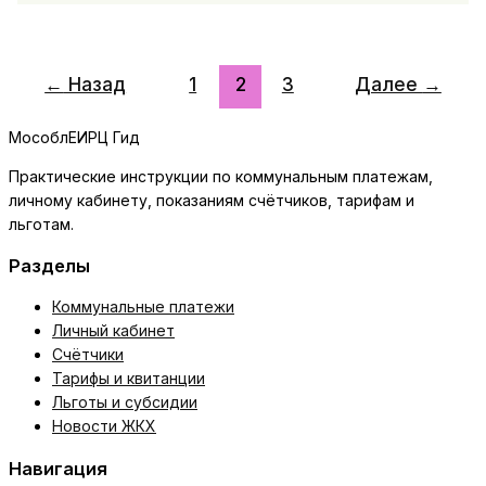
и
подтверждение
оплаты
в
←
Назад
1
2
3
Далее
→
МособлЕИРЦ:
где
МособлЕИРЦ Гид
найти
и
Практические инструкции по коммунальным платежам,
как
личному кабинету, показаниям счётчиков, тарифам и
скачать
льготам.
справки
Разделы
Коммунальные платежи
Личный кабинет
Счётчики
Тарифы и квитанции
Льготы и субсидии
Новости ЖКХ
Навигация