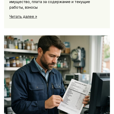
имущество, плата за содержание и текущие
работы, взносы
Разбор
Читать далее »
строк
в
квитанции
ЖКХ:
что
означают
ОДН
и
другие
начисления