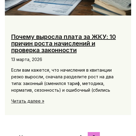
Почему выросла плата за ЖКУ: 10
причин роста начислений и
проверка законности
13 марта, 2026
Если вам кажется, что начисления в квитанции
резко выросли, сначала разделите рост на два
типа: законный (сменился тариф, методика,
норматив, сезонность) и ошибочный (сбились
Почему
Читать далее »
выросла
плата
за
ЖКУ:
10