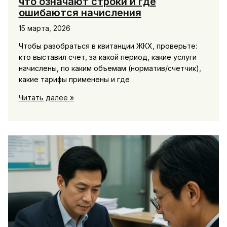
что означают строки и где
ошибаются начисления
15 марта, 2026
Чтобы разобраться в квитанции ЖКХ, проверьте:
кто выставил счет, за какой период, какие услуги
начислены, по каким объемам (норматив/счетчик),
какие тарифы применены и где
Как
Читать далее »
разобраться
в
квитанции
ЖКХ:
что
означают
строки
и
где
ошибаются
начисления