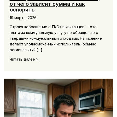
от чего зависит сумма и как
оспорить
19 марта, 2026
Строка «обращение с ТКО» в квитанции — это
плата за коммунальную услугу по обращению с
твёрдыми коммунальными отходами. Начисление
делает уполномоченный исполнитель (обычно
региональный […]
Обращение
Читать далее »
с
ТКО:
кто
начисляет,
от
чего
зависит
сумма
и
как