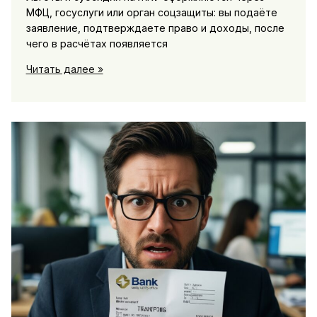
МФЦ, госуслуги или орган соцзащиты: вы подаёте
заявление, подтверждаете право и доходы, после
чего в расчётах появляется
Льготы
Читать далее »
и
субсидии
на
ЖКУ:
как
оформить
и
какие
документы
нужны,
как
отражаются
в
квитанции