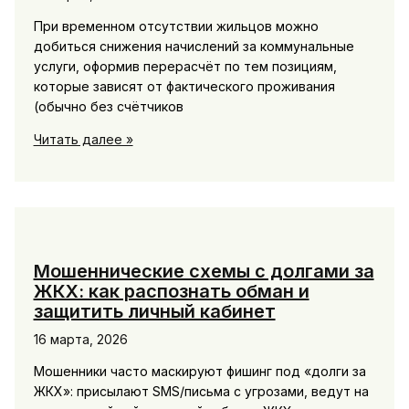
При временном отсутствии жильцов можно
добиться снижения начислений за коммунальные
услуги, оформив перерасчёт по тем позициям,
которые зависят от фактического проживания
(обычно без счётчиков
Что
Читать далее »
делать
при
временном
отсутствии
жильцов:
снижение
Мошеннические схемы с долгами за
начислений
ЖКХ: как распознать обман и
и
защитить личный кабинет
правила
16 марта, 2026
подтверждения
Мошенники часто маскируют фишинг под «долги за
ЖКХ»: присылают SMS/письма с угрозами, ведут на