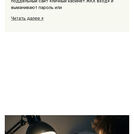
поддельный сайт «личный кабинет ЖКХ вход» и
выманивают пароль или
Мошеннические
Читать далее »
схемы
с
долгами
за
ЖКХ:
как
распознать
обман
и
защитить
личный
кабинет