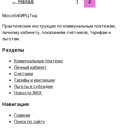
←
Назад
1
2
причин
роста
МособлЕИРЦ Гид
начислений
и
Практические инструкции по коммунальным платежам,
проверка
личному кабинету, показаниям счётчиков, тарифам и
законности
льготам.
Разделы
Коммунальные платежи
Личный кабинет
Счётчики
Тарифы и квитанции
Льготы и субсидии
Новости ЖКХ
Навигация
Главная
Поиск по сайту